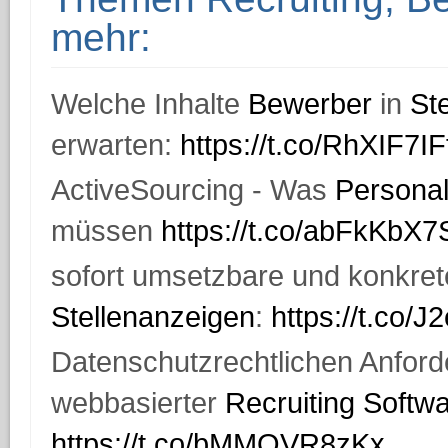
mehr:
Welche Inhalte
Bewerber
in
St
erwarten:
https://t.co/RhXIF7IF
ActiveSourcing - Was
Personal
müssen
https://t.co/abFkKbX
sofort umsetzbare und konkrete
Stellenanzeigen
:
https://t.co/
Datenschutzrechtlichen Anford
webbasierter
Recruiting Softw
https://t.co/bMMQVR8zKx