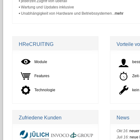
•
jederzeit Zugriff von überall
•
Wartung und Updates inklusive
•
Unabhängigkeit von Hardware und Betriebssystemen...
mehr
HReCRUITING
Vorteile v
Module
bess
Features
Zeit
Technologie
kein
Zufriedene Kunden
News
Okt 16:
neuer 
Juli 16:
neue 