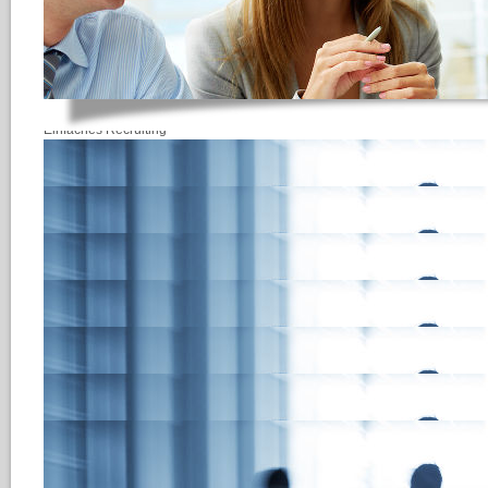
Einfaches Recruiting
E-Recruiting Lösungen von HRe
bestmöglich automatisieren und
Aufwand finden. Unsere
webbas
lassen sich schnell, kostengüns
Funktionen HReCRUI
Bewerbermanagement 