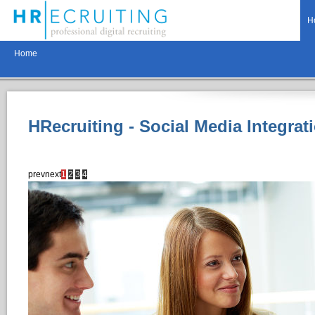
H
Home
HRecruiting - Social Media Integrat
prev
next
1
2
3
4