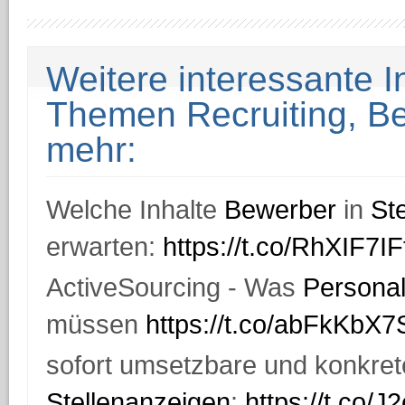
Weitere interessante 
Themen Recruiting, 
mehr:
Welche Inhalte
Bewerber
in
St
erwarten:
https://t.co/RhXIF7IF
ActiveSourcing - Was
Personal
müssen
https://t.co/abFkKbX
sofort umsetzbare und konkrete
Stellenanzeigen
:
https://t.co/