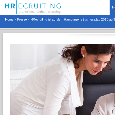
H
Home
-
Presse
-
HRecruiting ist auf dem Hamburger eBusiness.tag 2015 auf