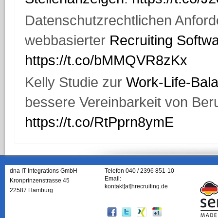
Datenschutzrechtlichen Anford
webbasierter
Recruiting Softw
https://t.co/bMMQVR8zKx
Kelly Studie zur
Work-Life-Bal
bessere Vereinbarkeit von Beru
https://t.co/RtPprn8ymE
dna IT Integrations GmbH
Telefon 040 / 2396 851-10
Email:
Kronprinzenstrasse 45
kontakt[at]hrecruiting.de
22587 Hamburg