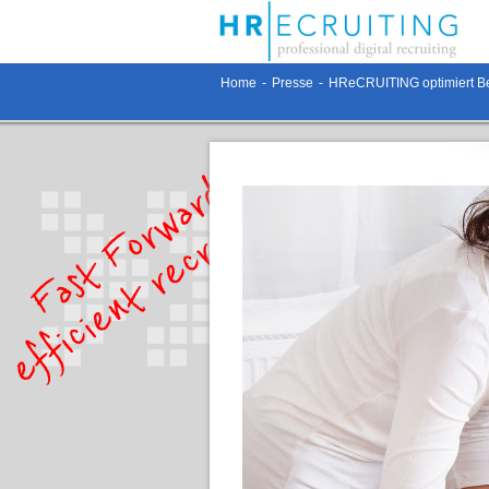
Home
-
Presse
-
HReCRUITING optimiert Be