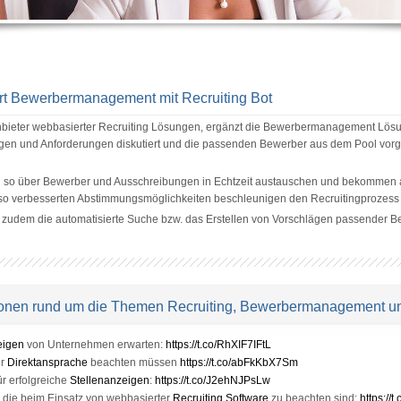
 Bewerbermanagement mit Recruiting Bot
ieter webbasierter Recruiting Lösungen, ergänzt die Bewerbermanagement Lösun
ngen und Anforderungen diskutiert und die passenden Bewerber aus dem Pool vor
h so über Bewerber und Ausschreibungen in Echtzeit austauschen und bekommen a
e so verbesserten Abstimmungsmöglichkeiten beschleunigen den Recruitingprozess 
t zudem die automatisierte Suche bzw. das Erstellen von Vorschlägen passender 
tionen rund um die Themen Recruiting, Bewerbermanagement u
eigen
von Unternehmen erwarten:
https://t.co/RhXIF7IFtL
er
Direktansprache
beachten müssen
https://t.co/abFkKbX7Sm
ür erfolgreiche
Stellenanzeigen
:
https://t.co/J2ehNJPsLw
 die beim Einsatz von webbasierter
Recruiting Software
zu beachten sind:
https:/