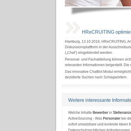
HReCRUITING optimiert
Hamburg, 13.10.2016, HReCRUITING, Anb
Diskussionsplattform in der Ausschreibu
(„Chat“) eingeblendet werden.
Personal- und Fachabteilung können sic
relevanten Informationen beigestellt. Di
Das innovative ChatBot Modul ermöglich
dezidierte Suchen nach Schlagwörtern.
Weitere interessante Informa
Welche Inhalte
Bewerber
in
Stellenanz
ActiveSourcing - Was
Personaler
bei d
sofort umsetzbare und konkrete Ideen f
Datenschutzrechtlichen Anforderungen,