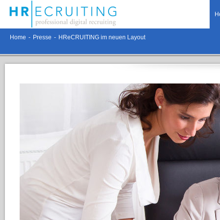
H
Home
-
Presse
-
HReCRUITING im neuen Layout