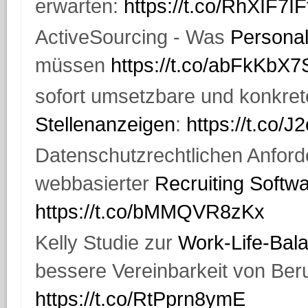
erwarten:
https://t.co/RhXIF7IF
ActiveSourcing - Was
Personal
müssen
https://t.co/abFkKbX
sofort umsetzbare und konkrete
Stellenanzeigen
:
https://t.co/
Datenschutzrechtlichen Anford
webbasierter
Recruiting Softw
https://t.co/bMMQVR8zKx
Kelly Studie zur
Work-Life-Bal
bessere Vereinbarkeit von Beru
https://t.co/RtPprn8ymE