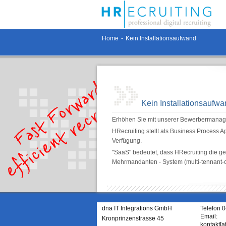
Home
-
Kein Installationsaufwand
Kein Installationsaufw
Erhöhen Sie mit unserer Bewerbermanagem
HRecruiting stellt als Business Process 
Verfügung.
"SaaS" bedeutet, dass HRecruiting die ges
Mehrmandanten - System (multi-tennant-c
dna IT Integrations GmbH
Telefon 
Email:
Kronprinzenstrasse 45
kontakt[a