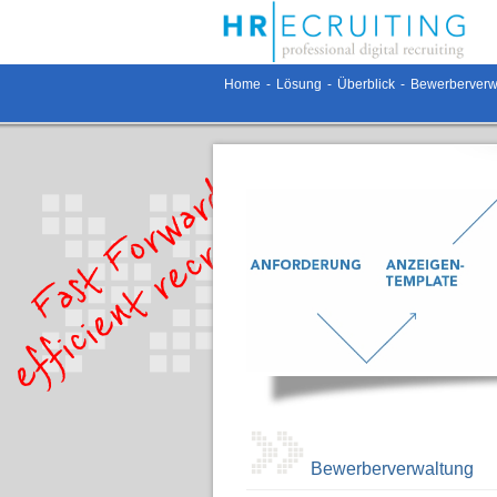
Home
-
Lösung
-
Überblick
-
Bewerberverw
Bewerberverwaltung