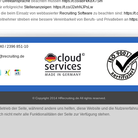
er
Direktansprache
beachten müssen
https://t.co/abFkKbX7Sm
ür erfolgreiche
Stellenanzeigen
:
https://t.co/J2ehNJPsLw
 die beim Einsatz von webbasierter
Recruiting Software
zu beachten sind:
https:/
beitnehmer streben eine bessere Vereinbarkeit von Berufs- und Privatleben an
https
040 / 2396 851-10
t]hrecruiting.de
© Copyright 2014 HRecruiting.de
All rights reserved
.
 Betrieb der Seite, während andere uns helfen, diese Website und die Nutzererfahr
 nicht mehr alle Funktionalitäten der Seite zur Verfügung stehen.