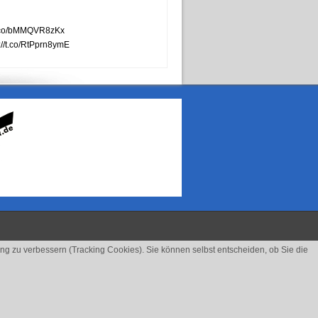
/t.co/bMMQVR8zKx
://t.co/RtPprn8ymE
ung zu verbessern (Tracking Cookies). Sie können selbst entscheiden, ob Sie die