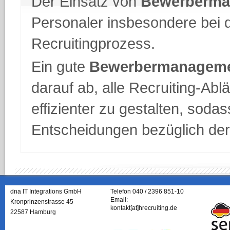
Der Einsatz von
Bewerberma
Personaler insbesondere bei 
Recruitingprozess.
Ein gute
Bewerbermanageme
darauf ab, alle Recruiting-Abl
effizienter zu gestalten, soda
Entscheidungen bezüglich der
dna IT Integrations GmbH
Telefon 040 / 2396 851-10
Email:
Kronprinzenstrasse 45
kontakt[at]hrecruiting.de
22587 Hamburg