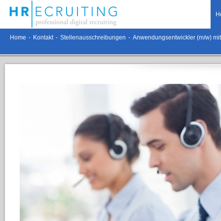
H
Home
-
Kontakt
-
Stellenausschreibungen
-
Anwendungsentwickler (m/w) mi