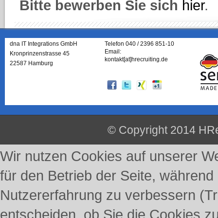
Bitte bewerben Sie sich
hier
.
dna IT Integrations GmbH
Telefon 040 / 2396 851-10
Email:
Kronprinzenstrasse 45
kontakt[at]hrecruiting.de
22587 Hamburg
© Copyright 2014 HRe
Wir nutzen Cookies auf unserer Web
für den Betrieb der Seite, während
Nutzererfahrung zu verbessern (Tr
entscheiden, ob Sie die Cookies z