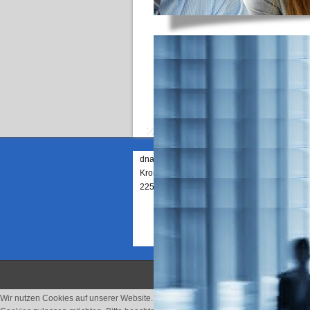
Offline Bewerbungen e
Das Video beschreibt die Eingabe von Po
Video abspielen
dna IT Integrations GmbH
Telefon 
Email:
Kronprinzenstrasse 45
kontakt[a
22587 Hamburg
Wir nutzen Cookies auf unserer Website. Einige von ihnen sind essenziell für den