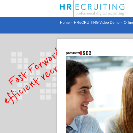
Home
-
HReCRUITING Video Demo
-
Offli
prev
next
1
2
3
4