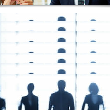
rfassen
st- und E-Mail Bewerbungen über die Funktionen "Bewerber einlesen" und "Bewer
040 / 2396 851-10
t]hrecruiting.de
© Copyright 2014 HRecruiting.de
All rights reserved
.
 Betrieb der Seite, während andere uns helfen, diese Website und die Nutzererfahr