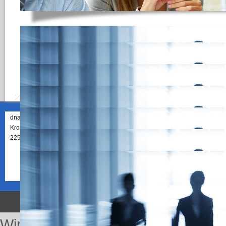
Anmeldung und Bus
Dieses Video zeigt Ihnen wie Sie sich im System anmelden und beschreibt 
Video abspielen
dna IT Integrations GmbH
Telefon 040 / 2396 851-10
Email:
Kronprinzenstrasse 45
kontakt[at]hrecruiting.de
22587 Hamburg
© Copyright 201
Wir nutzen Cookies auf unserer Web