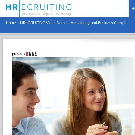
H
Home
-
HReCRUITING Video Demo
-
Anmeldung und Business Cockpit
prev
next
1
2
3
4