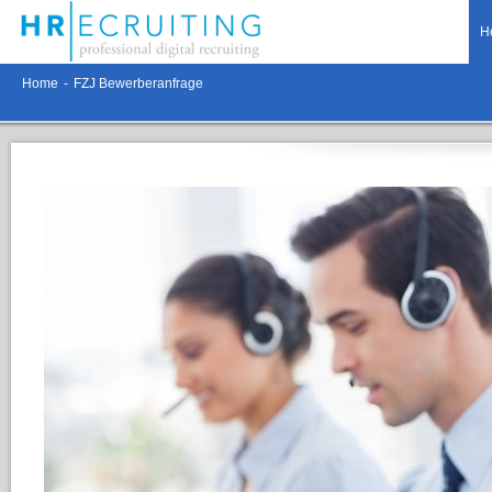
H
Home
-
FZJ Bewerberanfrage