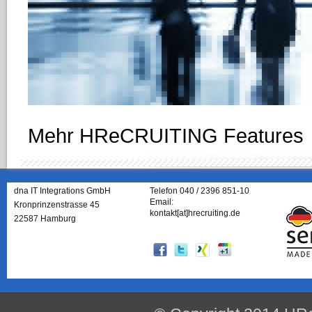
Motivierungsvermögen und Team
werden und zusammen mit den
einer optimalen
Personalausw
Mehr HReCRUITING Features
dna IT Integrations GmbH
Telefon 040 / 2396 851-10
Email:
Kronprinzenstrasse 45
kontakt[at]hrecruiting.de
22587 Hamburg