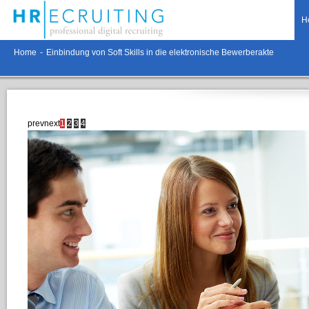
H
Home
-
Einbindung von Soft Skills in die elektronische Bewerberakte
prev
next
1
2
3
4