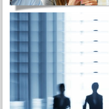
Einbindung von Soft 
Bewerberakte
Neben der Berufserfahrung und d
Anforderungen, spielen auch Sof
der Personalauswahl. Sie beschr
Menschen verankerten Eigenschaf
Arbeitsverhalten und den kompl
HRecruiting ermöglicht die Erfass
Bewerberakte. Informationen z.