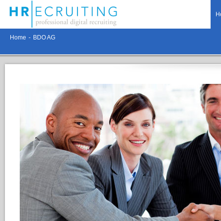
H
Home
-
BDO AG