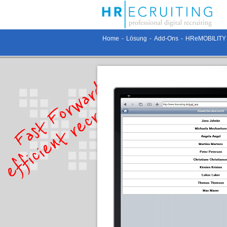
Home
-
Lösung
-
Add-Ons
-
HReMOBILITY