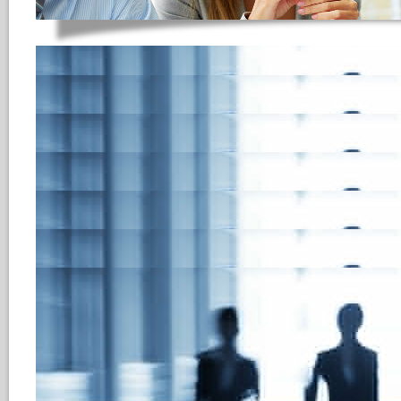
jobtweet als Aussc
HRecruiting integriert die Soci
Ausschreibungs- und Sourcing 
Bewerbermanagement Lösu
Veröffentlichen Ihrer Stellenau
Anwendung ist damit auch auf j
Einbindung von Web2.0 Communi
Recruiting Quellen
und rückt 
technologieinteressierter Kandi