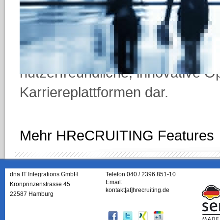
kaum noch erreichen.
Jobtweet durchsucht in Echtzeit
und Facebook nach Stellenangeb
nutzerfreundliche, innovative 
Karriereplattformen dar.
Mehr HReCRUITING Features
dna IT Integrations GmbH
Telefon 040 / 2396 851-10
Email:
Kronprinzenstrasse 45
kontakt[at]hrecruiting.de
22587 Hamburg