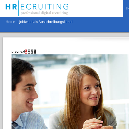
H
Home
-
jobtweet als Ausschreibungskanal
prev
next
1
2
3
4