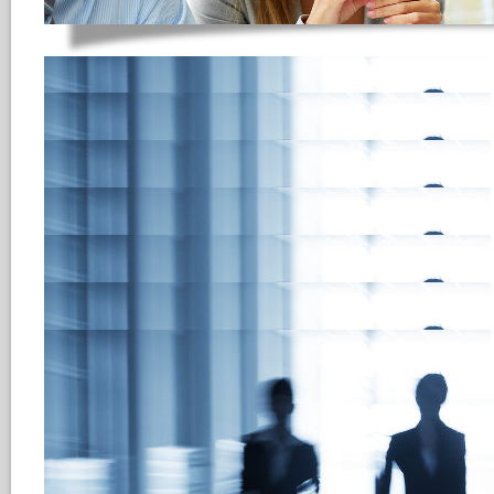
CV Parsing Funktio
Erfassen von Lebenslä
HRecruiting bietet, in Kooperat
Unternehmen JoinVision E-Serv
Parsing Funktion.
Der CV Parser analysiert den 
(PDF & Doc) mit Hilfe semantisch
Informationen (persönliche Date
Fähigkeiten und Kenntnisse u.a.