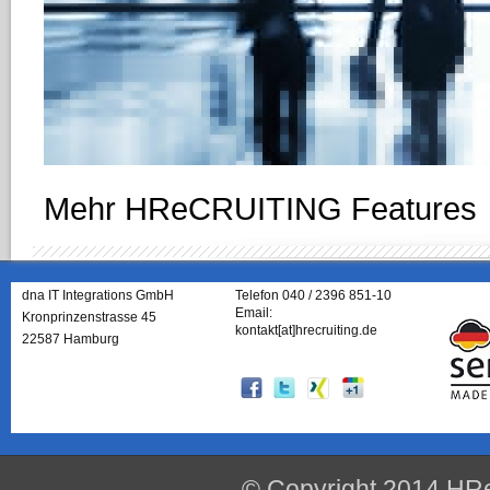
werden können. Die Ergebnisse
vergleichend erheblich höhere 
Effizienz in der Bewerberauswah
Mehr HReCRUITING Features
dna IT Integrations GmbH
Telefon 040 / 2396 851-10
Email:
Kronprinzenstrasse 45
kontakt[at]hrecruiting.de
22587 Hamburg
© Copyright 2014 HRe