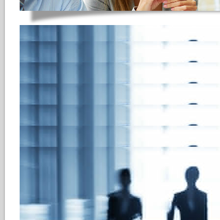
Content basiertes M
Bewerbermanagement
HRecruiting erweitert das Matc
Parameter Auswahl. Durch dies
Matchingmodul in der Bewerb
HReConnect noch gezielter nut
Basis der in der Bewerber-Dat
vorgeschlagen. Durch die unsch
breites Spektrum auswählbarer W