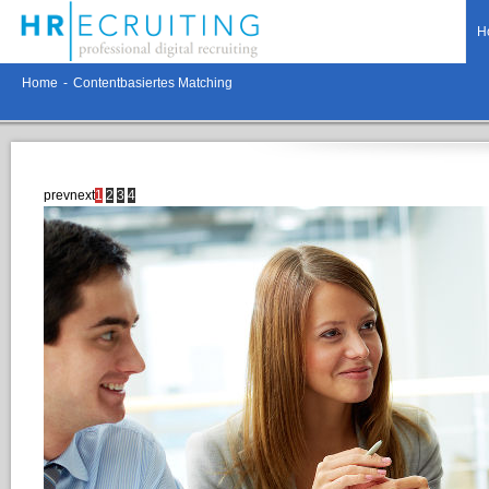
H
Home
-
Contentbasiertes Matching
prev
next
1
2
3
4